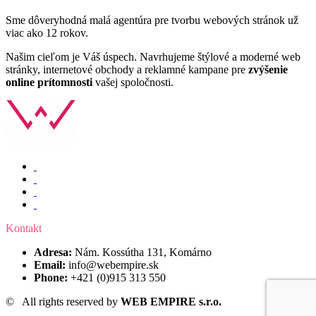
Sme dôveryhodná malá agentúra pre tvorbu webových stránok už
viac ako 12 rokov.
Našim cieľom je Váš úspech. Navrhujeme štýlové a moderné web
stránky, internetové obchody a reklamné kampane pre
zvýšenie
online prítomnosti
vašej spoločnosti.
Kontakt
Adresa:
Nám. Kossútha 131, Komárno
Email:
info@webempire.sk
Phone:
+421 (0)915 313 550
©
All rights reserved by
WEB EMPIRE s.r.o.
Ochrana
osobných údajov